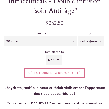
Intraceuticals - Double infusion
"soin Anti-âge"
Prix
$262.50
régulier
Duration
Type
Première visite
SÉLECTIONNER LA DISPONIBILITÉ
Réhydrate, tonifie la peau et réduit visiblement l'apparence
des rides et des ridules !
Ce traitement
non-invasif
est entièrement personnalisé