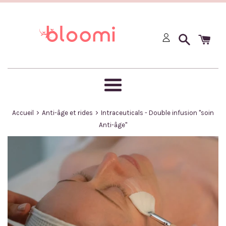
Passer
au
contenu
Menu
›
›
Accueil
Anti-âge et rides
Intraceuticals - Double infusion "soin
Anti-âge"