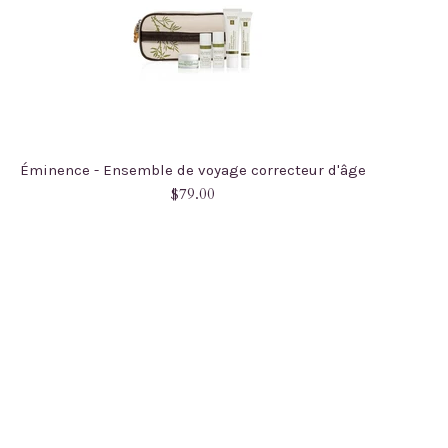
Éminence - Ensemble de voyage correcteur d'âge
Prix
$79.00
régulier