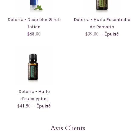
Doterra - Deep blue® rub
Doterra - Huile Essentielle
lotion
de Romarin
Prix
Prix
$68.00
$39.00
—
Épuisé
régulier
régulier
Doterra - Huile
d’eucalyptus
Prix
$41.50
—
Épuisé
régulier
Avis Clients