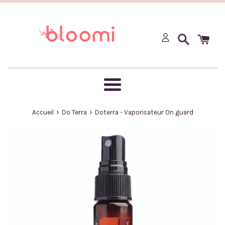
Passer
au
contenu
Menu
›
›
Accueil
Do Terra
Doterra - Vaporisateur On guard