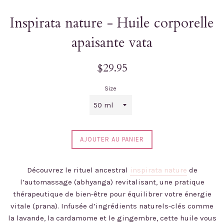
Inspirata nature - Huile corporelle
apaisante vata
Prix
$29.95
régulier
Size
AJOUTER AU PANIER
Découvrez le rituel ancestral
inspirata nature
de
l’automassage (abhyanga) revitalisant, une pratique
thérapeutique de bien-être pour équilibrer votre énergie
vitale (prana). Infusée d’ingrédients naturels-clés comme
la lavande, la cardamome et le gingembre, cette huile vous