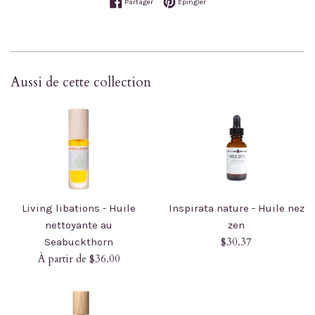
Partager sur Facebook
Épingler sur Pinterest
Partager
Épingler
Aussi de cette collection
Living libations - Huile
Inspirata nature - Huile nez
nettoyante au
zen
Prix
$30.37
Seabuckthorn
régulier
À partir de $36.00