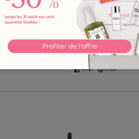
huileessentielles pour créer
Apprenez-en davantage sur no
Partager sur Facebook
Épingler sur Pi
Partager
Épingler