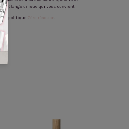
 un mélange unique qui vous convient.
tre politique
Zéro réaction
.
nterest