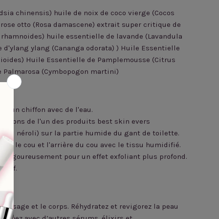
sia chinensis) huile de noix de coco vierge (Cocos
e rose otto (Rosa damascene) extrait super critique de
 rhamnoides) huile essentielle de lavande (Lavandula
e d'ylang ylang (Cananga odorata) ) Huile Essentielle
nioides) Huile Essentielle de Pamplemousse (Citrus
de Palmarosa (Cymbopogon martini)
e d'un chiffon avec de l'eau.
essions de l'un des produits best skin evers
ns ou néroli) sur la partie humide du gant de toilette.
e, le cou et l'arrière du cou avec le tissu humidifié.
i vigoureusement pour un effet exfoliant plus profond.
tatif.
 le visage et le corps. Réhydratez et revigorez la peau
binez avec d’autres sérums, élixirs et