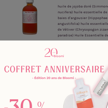
huile de jojoba doré (Simmond
nucifera) huile essentielle d
baies d'argousier (Hippophae
angustifolia) huile essentiell
de Vétiver (Chrysopogon ziza
paradise) Huile Essentielle 
Application :
1. Mouillez une petite parti
2. Appliquez une à deux pr
(argousier, santal, rose, ence
3. Masse doucement le visag
Lave-toi doucement ou lave-to
Le rinçage du visage est facul
Astuce :
Nettoyer, exfolier et hydrater
après une longue journée. Com