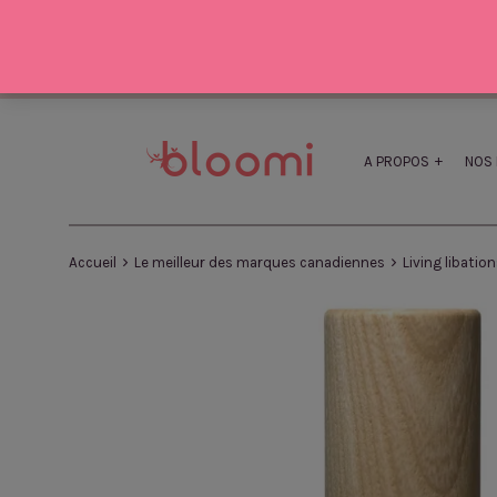
Passer
au
contenu
A PROPOS
NOS 
›
›
Accueil
Le meilleur des marques canadiennes
Living libatio