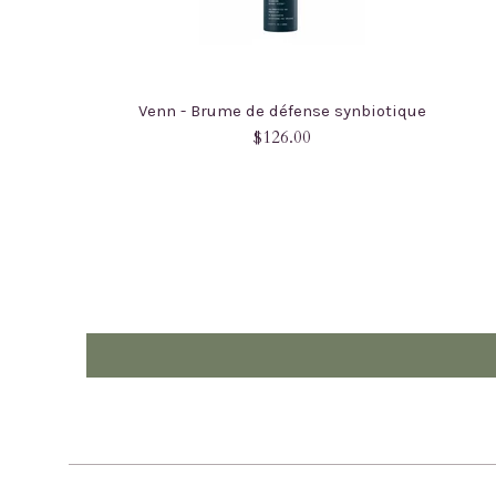
Venn - Brume de défense synbiotique
Prix
$126.00
régulier