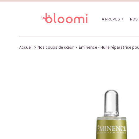
Passer
au
contenu
A PROPOS
NOS 
›
›
Accueil
Nos coups de cœur
Éminence - Huile réparatrice pou