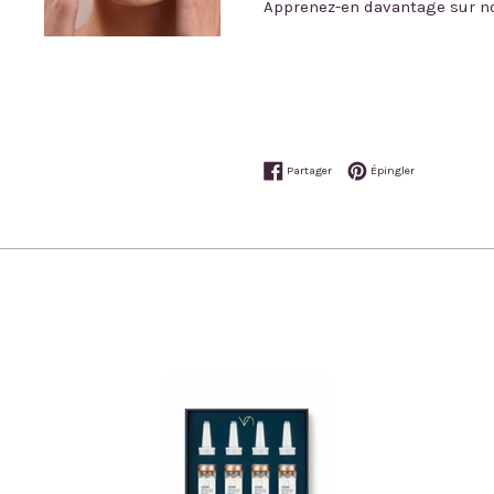
Apprenez-en davantage sur no
Partager sur Facebook
Épingler sur Pi
Partager
Épingler