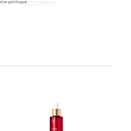
tre politique
Zéro réaction
.
nterest