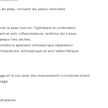
s de peau, incluant les peaux
sensibles.
aise la peau tout en l’hydratant en profondeur.
ant et anti-inflammatoire; renforce les tissus
 peaux très sèches.
lammatoire apaisant, antiseptique
réparateur.
tibactérien, antiseptique et anti-
séborrhéique;
sage et le cou avec des mouvements circulaires allant
isage.
ydratante.