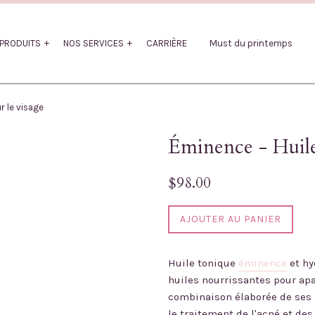
PRODUITS
NOS SERVICES
CARRIÈRE
Must du printemps
r le visage
Éminence - Huile 
Prix
$98.00
régulier
AJOUTER AU PANIER
Huile tonique
éminence
et hy
huiles nourrissantes pour apai
combinaison élaborée de ses a
le traitement de l'acné et des