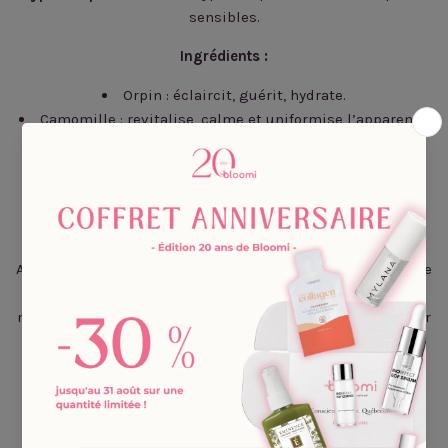
sensibles.
Ingrédients :
Orpin : éclaircit, guérit, hydrate.
Camomille : revitalise, calme et uniformise l’apparence
de la peau.
Beurre de karité : agent antiseptique, apaisant et
restaurateur.
Application :
Appliquer une petite quantité de produit sur le visage et le
cou et masser doucement du bout des doigts en
mouvements circulaires . Rincer abondamment et éponger
. Finaliser avec un tonique.
Astuce :
Associez-le à l'huile nettoyante à l'Orpin d'Éminence pour
un double nettoyage parfait.