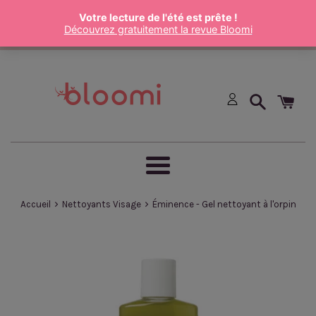
Passer
au
contenu
Menu
›
›
Accueil
Nettoyants Visage
Éminence - Gel nettoyant à l'orpin