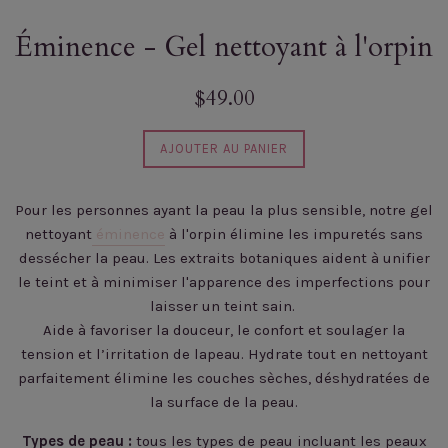
Éminence - Gel nettoyant à l'orpin
Prix
$49.00
régulier
AJOUTER AU PANIER
Pour les personnes ayant la peau la plus sensible, notre gel
nettoyant
éminence
à l'orpin élimine les impuretés sans
dessécher la peau. Les extraits botaniques aident à unifier
le teint et à minimiser l'apparence des imperfections pour
laisser un teint sain.
Aide à favoriser la douceur, le confort et
soulager la
tension et l’irritation de la
peau. H
ydrate tout en nettoyant
parfaitement élimine les couches sèches, déshydratées de
la surface de la peau.
Types de peau :
tous les types de peau
incluant les peaux