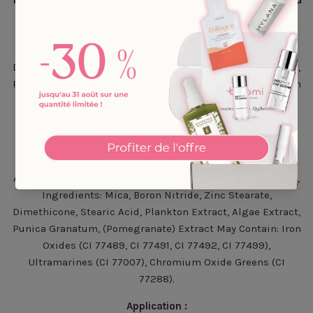
Cocoa
Active Ingredients: Titanium Dioxide 14%, Zinc Oxide 6%.
Ingredients: Mica, Boron Nitride, Zinc Stearate,
Dimethicone, Stearic Acid, Plankton Extract, Algae Extract,
Punica Granatum (Pomegranate) Extract. May Contain: Iron
Oxides (Ci 77489, Ci 77491, Ci 77492, Ci 77499),
Ultramarines (Ci 77007), Chromium Oxide Greens (Ci
77288).
Warm Brown, Velvet, Mahogany and Cocoa
Active Ingredients: Titanium Dioxide 6.5%, Zinc Oxide 1.2%,
Ingredients: Mica, Boron Nitride, Zinc Stearate,
Dimethicone, Stearic Acid, Plankton Extract, Algae Extract,
Punica Granatum, (Pomegranate) Extract May Contain: Iron
Oxides (CI 77489, CI 77491, CI 77492, CI 77499),
Ultramarines (CI 77007), Chromium Oxide Greens (CI
77288).
Application :