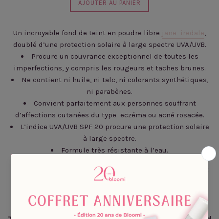
AJOUTER AU PANIER
Un incroyable fond de teint en poudre libre
jane iredale
,
doublé d’une protection solaire à large spectre UVA/UVB.
Procure un couvrance exceptionnel de toutes les
imperfections, y compris les rougeurs et taches brunes.
Ne contient ni huile, ni talc, ni colorants synthétiques,
ni parabènes.
Convient parfaitement aux personnes souffrant
d’affections cutanées du type eczéma ou acné rosacée.
L’indice UVA/UVB SPF 20 procure une protection solaire
à large spectre.
Formule très résistante à l’eau.
Types de peau :
tous les types de peau incluant les
peaux
sensibles.
Ingrédients :
Toutes les teintes sauf Warm Brown, Velvet, Mahogany and