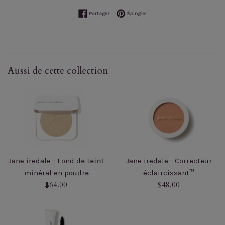
Partager sur Facebook
Épingler sur Pinterest
Partager
Épingler
Aussi de cette collection
Jane iredale - Fond de teint
Jane iredale - Correcteur
minéral en poudre
éclaircissant™
Prix
Prix
$64.00
$48.00
régulier
régulier