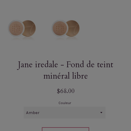
Jane iredale - Fond de teint
minéral libre
Prix
$68.00
régulier
Couleur