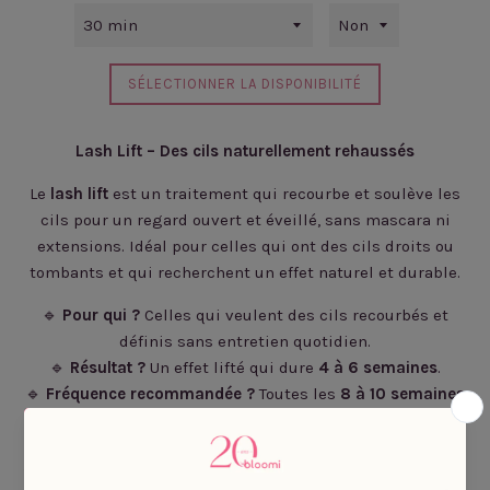
SÉLECTIONNER LA DISPONIBILITÉ
Lash Lift – Des cils naturellement rehaussés
Le
lash lift
est un traitement qui recourbe et soulève les
cils pour un regard ouvert et éveillé, sans mascara ni
extensions. Idéal pour celles qui ont des cils droits ou
tombants et qui recherchent un effet naturel et durable.
🔹
Pour qui ?
Celles qui veulent des cils recourbés et
définis sans entretien quotidien.
🔹
Résultat ?
Un effet lifté qui dure
4
à 6 semaines
.
🔹
Fréquence recommandée ?
Toutes les
8 à 10 semaines
pour un effet optimal.
🔹
Option supplémentaire :
Possibilité d’ajouter une
teinture
lors du traitement (
choisir l’option avec teinture
).