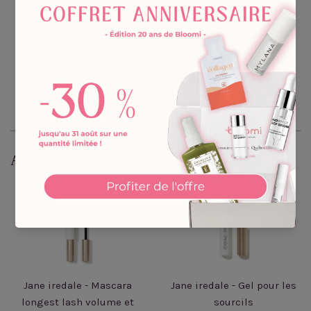
Partager sur Facebook
Épingler sur Pinterest
Partager
Épingler
Aussi de cette collection
Jane iredale - Mascara
Jane iredale - Gel pour les
longest lash volume et
sourcils