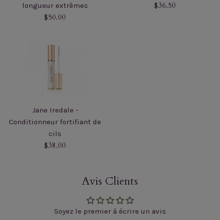
Prix
$36.50
longueur extrêmes
Prix
régulier
$50.00
régulier
Jane Iredale -
Conditionneur fortifiant de
cils
Prix
$38.00
régulier
Avis Clients
Soyez le premier à écrire un avis