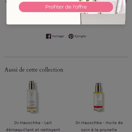
dermatologiquement et ophtalmologiquement et convient
aux porteurs de lentilles.
Apprenez-en davantage sur notre politique
Zéro réaction
.
Partager sur Facebook
Épingler sur Pinterest
Partager
Épingler
Aussi de cette collection
Dr.Hauschka - Lait
Dr.Hauschka - Huile de
démaquillant et nettoyant
soin à la prunelle