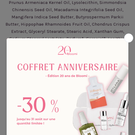
Prunus Armeniaca Kernel Oil, Lysolecithin, Simmondsia
Chinensis Seed Oil, Macadamia Integrifolia Seed Oil,
Mangifera Indica Seed Butter, Butyrospermum Parkii
Butter, Hippophae Rhamnoides Fruit Oil, Chondrus Crispus
Extract, Glyceryl Stearate, Stearic Acid, Xanthan Gum,
Sodium Stearoyl Lactylate, Parfum*, Geraniol*, Lecithin.
Application :
Le matin après avoir nettoyé et tonifié la peau, prendre un
peu de crème sur le bout de l’annulaire et appliquer
délicatement sur le contour de l’oeil, de l’angle interne
vers l’extérieur. Rapidement absorbée, elle convient
parfaitement comme base de maquillage. Testée
ophtalmologiquement, elle est adaptée aux porteurs de
lentilles.
Astuce :
La c
rème fluide contour des yeux
est testée