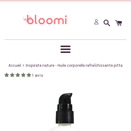
Passer
au
contenu
Menu
›
Accueil
Inspirata nature - Huile corporelle rafraîchissante pitta
1 avis