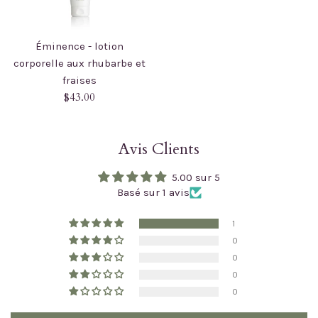
Éminence - lotion
corporelle aux rhubarbe et
fraises
Prix
$43.00
régulier
Avis Clients
5.00 sur 5
Basé sur 1 avis
1
0
0
0
0