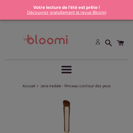
Passer
au
contenu
Menu
›
Accueil
Jane iredale - Pinceau contour des yeux