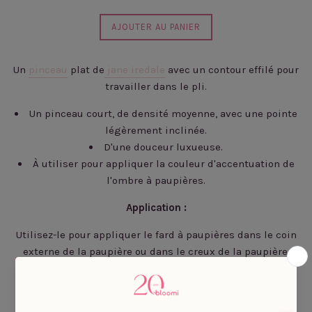
régulier
AJOUTER AU PANIER
Un
pinceau
plat de
jane iredale
avec un contour effilé pour
travailler dans le pli.
Un pinceau court, de densité moyenne, avec une pointe
légèrement inclinée.
D'une douceur luxueuse.
À utiliser pour appliquer la couleur d'accentuation de
l'ombre à paupières.
Application :
Utilisez-le pour appliquer le fard à paupières dans le coin
externe de la paupière ou dans le creux de la paupière.
Astuce :
Utilisez-le pour créer le lifting parfait aux coins externes