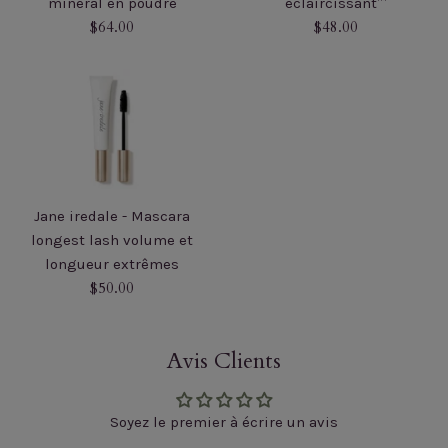
minéral en poudre
éclaircissant™
Prix
Prix
$64.00
$48.00
régulier
régulier
Jane iredale - Mascara
longest lash volume et
longueur extrêmes
Prix
$50.00
régulier
Avis Clients
Soyez le premier à écrire un avis