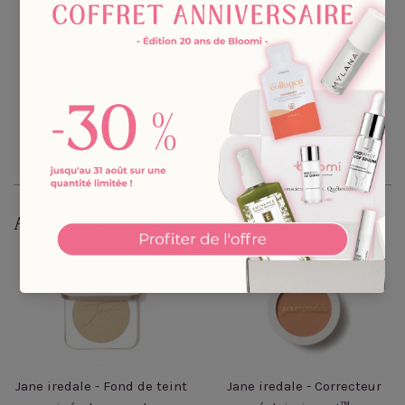
des yeux ou pour le tracer le long des cils pour une ligne
douce.
Apprenez-en davantage sur notre politique
Zéro réaction
.
Partager sur Facebook
Épingler sur Pinterest
Partager
Épingler
Aussi de cette collection
Jane iredale - Fond de teint
Jane iredale - Correcteur