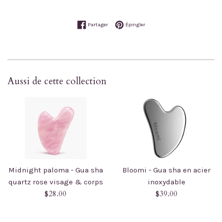
Partager sur Facebook
Épingler sur Pinterest
Partager
Épingler
Aussi de cette collection
Midnight paloma - Gua sha
Bloomi - Gua sha en acier
quartz rose visage & corps
inoxydable
Prix
Prix
$28.00
$39.00
régulier
régulier