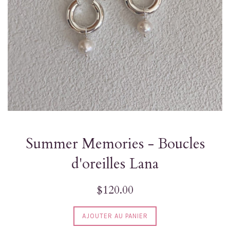
Summer Memories - Boucles
d'oreilles Lana
Prix
$120.00
régulier
AJOUTER AU PANIER